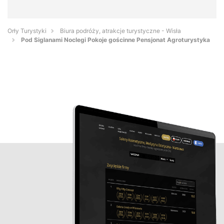
Orły Turystyki
Biura podróży, atrakcje turystyczne - Wisła
Pod Siglanami Noclegi Pokoje gościnne Pensjonat Agroturystyka