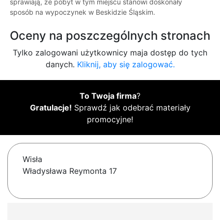
sprawiają, że pobyt w tym miejscu stanowi doskonały
sposób na wypoczynek w Beskidzie Śląskim.
Oceny na poszczególnych stronach
Tylko zalogowani użytkownicy maja dostęp do tych
danych.
Kliknij, aby się zalogować.
To Twoja firma
?
Gratulacje!
Sprawdź jak odebrać materiały
promocyjne!
Wisła
Władysława Reymonta 17