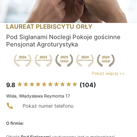
LAUREAT PLEBISCYTU ORŁY
Pod Siglanami Noclegi Pokoje gościnne
Pensjonat Agroturystyka
Pokaż więcej >>
9.8
(104)
Wisła, Władysława Reymonta 17
Pokaż numer telefonu
O firmie:
Obiekt
Pod Siglanami
usytuowany jest w malowniczej