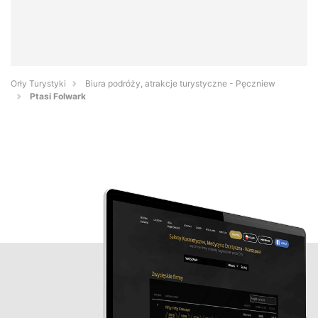
Orły Turystyki
Biura podróży, atrakcje turystyczne - Pęczniew
Ptasi Folwark