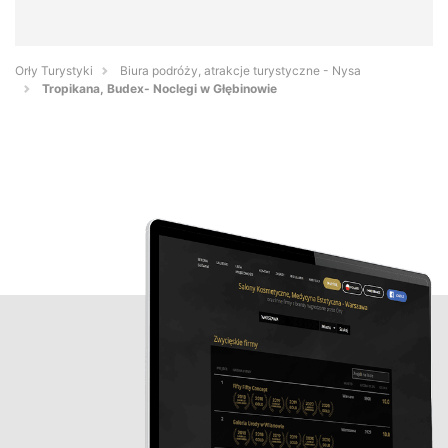
Orły Turystyki
Biura podróży, atrakcje turystyczne - Nysa
Tropikana, Budex- Noclegi w Głębinowie