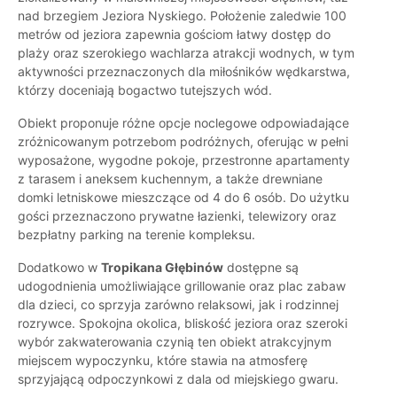
nad brzegiem Jeziora Nyskiego. Położenie zaledwie 100
metrów od jeziora zapewnia gościom łatwy dostęp do
plaży oraz szerokiego wachlarza atrakcji wodnych, w tym
aktywności przeznaczonych dla miłośników wędkarstwa,
którzy doceniają bogactwo tutejszych wód.
Obiekt proponuje różne opcje noclegowe odpowiadające
zróżnicowanym potrzebom podróżnych, oferując w pełni
wyposażone, wygodne pokoje, przestronne apartamenty
z tarasem i aneksem kuchennym, a także drewniane
domki letniskowe mieszczące od 4 do 6 osób. Do użytku
gości przeznaczono prywatne łazienki, telewizory oraz
bezpłatny parking na terenie kompleksu.
Dodatkowo w
Tropikana Głębinów
dostępne są
udogodnienia umożliwiające grillowanie oraz plac zabaw
dla dzieci, co sprzyja zarówno relaksowi, jak i rodzinnej
rozrywce. Spokojna okolica, bliskość jeziora oraz szeroki
wybór zakwaterowania czynią ten obiekt atrakcyjnym
miejscem wypoczynku, które stawia na atmosferę
sprzyjającą odpoczynkowi z dala od miejskiego gwaru.