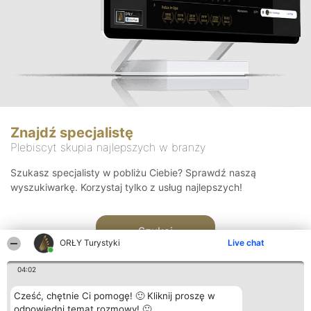
Znajdź specjalistę
Plebiscyt skupia najlepszych w branży
Szukasz specjalisty w pobliżu Ciebie? Sprawdź naszą
wyszukiwarkę. Korzystaj tylko z usług najlepszych!
Szukaj
ORŁY Turystyki
Live chat
04:02
Cześć, chętnie Ci pomogę! 🙂 Kliknij proszę w
odpowiedni temat rozmowy! 🙂