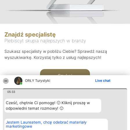
Znajdź specjalistę
Plebiscyt skupia najlepszych w branży
Szukasz specjalisty w pobliżu Ciebie? Sprawdź naszą
wyszukiwarkę. Korzystaj tylko z usług najlepszych!
Szukaj
ORŁY Turystyki
Live chat
05:33
Cześć, chętnie Ci pomogę! 🙂 Kliknij proszę w
odpowiedni temat rozmowy! 🙂
Organizator plebiscytu
Plebiscyt
Kontakt
Jestem Laureatem, chcę odebrać materiały
Bright Side Solutions sp. z o.
Laureaci
Kontakt
marketingowe
o. sp. k.
Lista