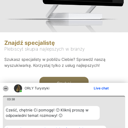
Znajdź specjalistę
Plebiscyt skupia najlepszych w branży
Szukasz specjalisty w pobliżu Ciebie? Sprawdź naszą
wyszukiwarkę. Korzystaj tylko z usług najlepszych!
Szukaj
ORŁY Turystyki
Live chat
03:38
Cześć, chętnie Ci pomogę! 🙂 Kliknij proszę w
odpowiedni temat rozmowy! 🙂
Organizator plebiscytu
Plebiscyt
Kontakt