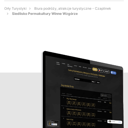
Orły Turystyki
Biura podróży, atrakcje turystyczne - Czaplinek
Siedlisko Permakultury Winne Wzgórze