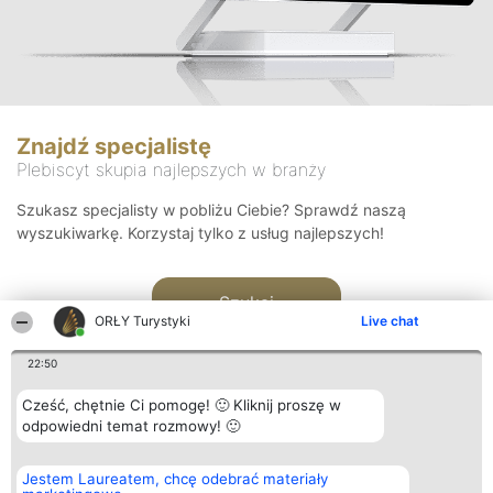
Znajdź specjalistę
Plebiscyt skupia najlepszych w branży
Szukasz specjalisty w pobliżu Ciebie? Sprawdź naszą
wyszukiwarkę. Korzystaj tylko z usług najlepszych!
Szukaj
ORŁY Turystyki
Live chat
22:50
Cześć, chętnie Ci pomogę! 🙂 Kliknij proszę w
odpowiedni temat rozmowy! 🙂
Organizator plebiscytu
Plebiscyt
Kontakt
Jestem Laureatem, chcę odebrać materiały
Bright Side Solutions sp. z o.
Laureaci
Kontakt