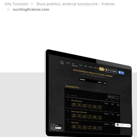
Orły Turystyki
Biura podróży, atrakcje turystyczne - Kraków
excitingKrakow.com