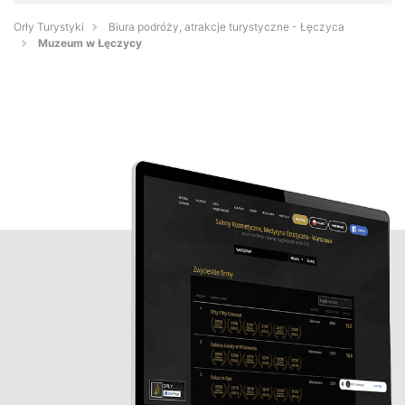
Orły Turystyki
Biura podróży, atrakcje turystyczne - Łęczyca
Muzeum w Łęczycy