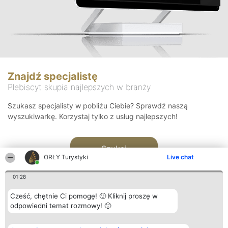
Znajdź specjalistę
Plebiscyt skupia najlepszych w branży
Szukasz specjalisty w pobliżu Ciebie? Sprawdź naszą
wyszukiwarkę. Korzystaj tylko z usług najlepszych!
Szukaj
ORŁY Turystyki
Live chat
01:28
Cześć, chętnie Ci pomogę! 🙂 Kliknij proszę w
odpowiedni temat rozmowy! 🙂
Organizator plebiscytu
Plebiscyt
Kontakt