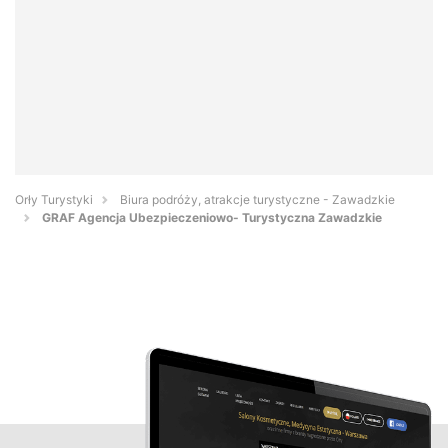
Orły Turystyki
Biura podróży, atrakcje turystyczne - Zawadzkie
GRAF Agencja Ubezpieczeniowo- Turystyczna Zawadzkie