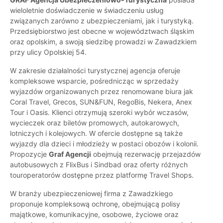
wieloletnie doświadczenie w świadczeniu usług
związanych zarówno z ubezpieczeniami, jak i turystyką.
Przedsiębiorstwo jest obecne w województwach śląskim
oraz opolskim, a swoją siedzibę prowadzi w Zawadzkiem
przy ulicy Opolskiej 54.
W zakresie działalności turystycznej agencja oferuje
kompleksowe wsparcie, pośrednicząc w sprzedaży
wyjazdów organizowanych przez renomowane biura jak
Coral Travel, Grecos, SUN&FUN, RegoBis, Nekera, Anex
Tour i Oasis. Klienci otrzymują szeroki wybór wczasów,
wycieczek oraz biletów promowych, autokarowych,
lotniczych i kolejowych. W ofercie dostępne są także
wyjazdy dla dzieci i młodzieży w postaci obozów i kolonii.
Propozycje
Graf Agencji
obejmują rezerwację przejazdów
autobusowych z FlixBus i Sindbad oraz oferty różnych
touroperatorów dostępne przez platformę Travel Shops.
W branży ubezpieczeniowej firma z Zawadzkiego
proponuje kompleksową ochronę, obejmującą polisy
majątkowe, komunikacyjne, osobowe, życiowe oraz