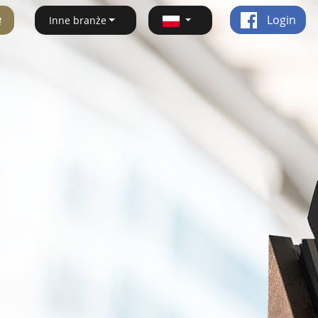
ę
Login
Inne branże