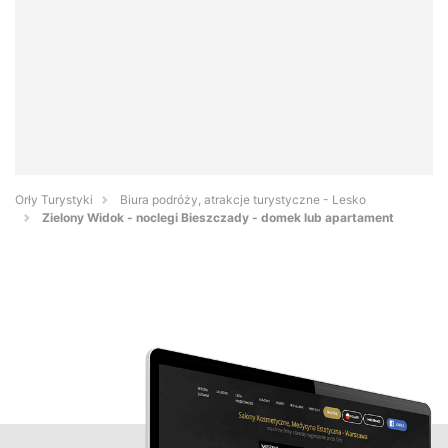
Orły Turystyki
Biura podróży, atrakcje turystyczne - Lesko
Zielony Widok - noclegi Bieszczady - domek lub apartament