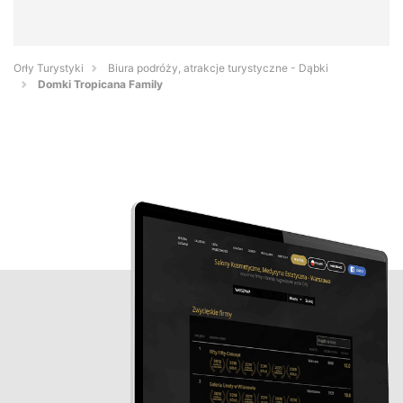
Orły Turystyki
Biura podróży, atrakcje turystyczne - Dąbki
Domki Tropicana Family