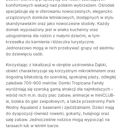
komfortowych wakacji nad polskim wybrzeżem. Ośrodek
specjalizuje się w oferowaniu nowoczesnych, elegancko
urządzonych domków letniskowych, dostępnych w stylu
skandynawskim oraz jako nowoczesne stodoły. Każdy
domek wyposażony jest w aneks kuchenny oraz
udogodnienia dla rodzin z małymi dziećmi, w tym
krzesełka do karmienia i łóżeczka turystyczne.
Jednorazowo mogą w nich przebywać grupy od siedmiu
do dziewięciu osób.
Korzystając z lokalizacji w obrębie uzdrowiska Dąbki,
obiekt charakteryzuje się korzystnym mikroklimatem oraz
dogodną bliskością do szerokiej, spokojnej plaży, odległej
zaledwie 700–900 metrów. Domki Tropicana Family
wyróżniają się szeroką gamą atrakcji dla najmłodszych –
wśród nich m.in. duży plac zabaw, animacje w miniCLUB-
ie, boiska do gier zespołowych, a także przestronny Park
Wodny Aqualand z basenami i zjeżdżalniami. Dzieci mają
do dyspozycji również rowerki, gokarty, hulajnogi oraz
salę zabaw. Jednocześnie rodzice mogą wypocząć na
tarasach lub w letnim barze.