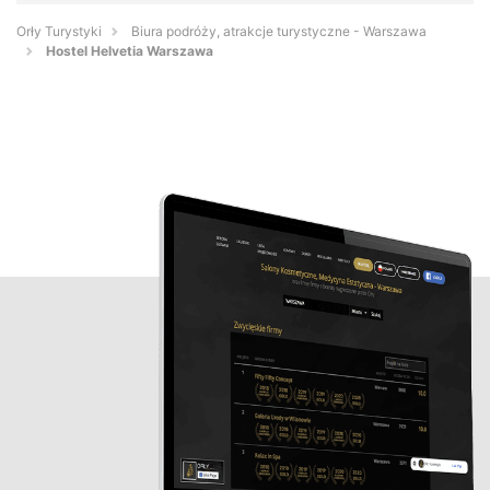
Orły Turystyki
Biura podróży, atrakcje turystyczne - Warszawa
Hostel Helvetia Warszawa