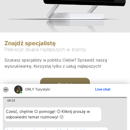
Znajdź specjalistę
Plebiscyt skupia najlepszych w branży
Szukasz specjalisty w pobliżu Ciebie? Sprawdź naszą
wyszukiwarkę. Korzystaj tylko z usług najlepszych!
Szukaj
ORŁY Turystyki
Live chat
08:25
Cześć, chętnie Ci pomogę! 🙂 Kliknij proszę w
odpowiedni temat rozmowy! 🙂
Organizator plebiscytu
Plebiscyt
Kontakt