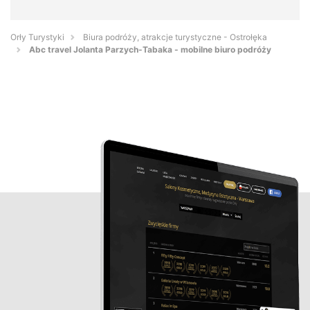
Orły Turystyki
Biura podróży, atrakcje turystyczne - Ostrołęka
Abc travel Jolanta Parzych-Tabaka - mobilne biuro podróży