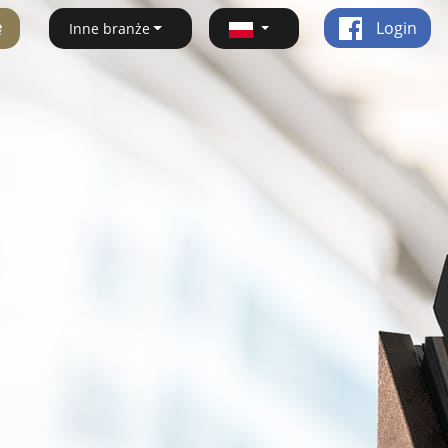
ę
Login
Inne branże