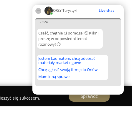
ORŁY Turystyki
Live chat
23:24
Cześć, chętnie Ci pomogę! 🙂 Kliknij
proszę w odpowiedni temat
rozmowy! 🙂
Jestem Laureatem, chcę odebrać
materiały marketingowe
Chcę zgłosić swoją firmę do Orłów
Mam inną sprawę
Sprawdź
ieszyć się sukcesem.