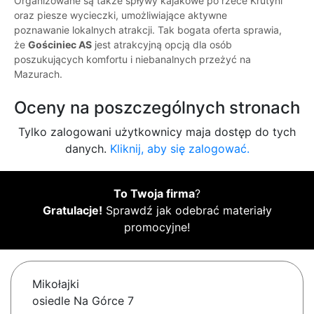
Organizowane są także spływy kajakowe po rzece Krutyni
oraz piesze wycieczki, umożliwiające aktywne
poznawanie lokalnych atrakcji. Tak bogata oferta sprawia,
że
Gościniec AS
jest atrakcyjną opcją dla osób
poszukujących komfortu i niebanalnych przeżyć na
Mazurach.
Oceny na poszczególnych stronach
Tylko zalogowani użytkownicy maja dostęp do tych
danych.
Kliknij, aby się zalogować.
To Twoja firma
?
Gratulacje!
Sprawdź jak odebrać materiały
promocyjne!
Mikołajki
osiedle Na Górce 7