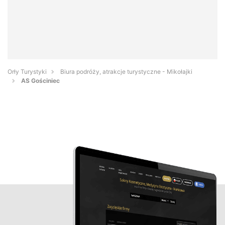
Orły Turystyki
Biura podróży, atrakcje turystyczne - Mikołajki
AS Gościniec