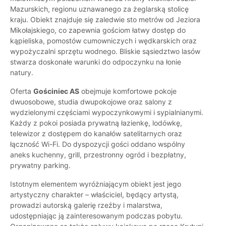
Mazurskich, regionu uznawanego za żeglarską stolicę
kraju. Obiekt znajduje się zaledwie sto metrów od Jeziora
Mikołajskiego, co zapewnia gościom łatwy dostęp do
kąpieliska, pomostów cumowniczych i wędkarskich oraz
wypożyczalni sprzętu wodnego. Bliskie sąsiedztwo lasów
stwarza doskonałe warunki do odpoczynku na łonie
natury.
Oferta
Gościniec AS
obejmuje komfortowe pokoje
dwuosobowe, studia dwupokojowe oraz salony z
wydzielonymi częściami wypoczynkowymi i sypialnianymi.
Każdy z pokoi posiada prywatną łazienkę, lodówkę,
telewizor z dostępem do kanałów satelitarnych oraz
łączność Wi-Fi. Do dyspozycji gości oddano wspólny
aneks kuchenny, grill, przestronny ogród i bezpłatny,
prywatny parking.
Istotnym elementem wyróżniającym obiekt jest jego
artystyczny charakter – właściciel, będący artystą,
prowadzi autorską galerię rzeźby i malarstwa,
udostępniając ją zainteresowanym podczas pobytu.