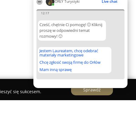
ORŁY Turystyki
Live chat
12:17
Cześć, chętnie Ci pomogę! 🙂 Kliknij
proszę w odpowiedni temat
rozmowy! 🙂
Jestem Laureatem, chcę odebrać
materiały marketingowe
Chcę zgłosić swoją firmę do Orłów
Mam inną sprawę
Sprawdź
ieszyć się sukcesem.