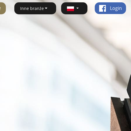
ę
Login
Inne branże