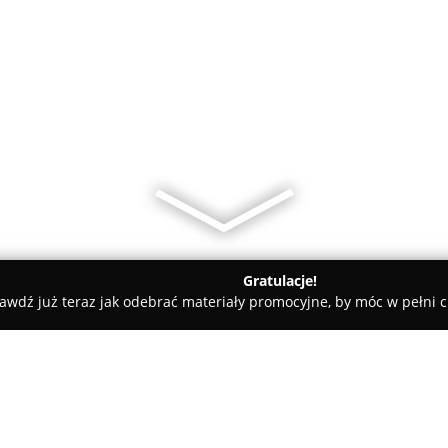
Gratulacje!
awdź już teraz jak odebrać materiały promocyjne, by móc w pełni c
ne - powiat węgrowski
Bania na Mazowszu