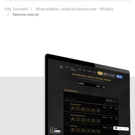
Orły Turystyki
Biura podróży, atrakcje turystyczne - Wiżajny
hancza.com.pl