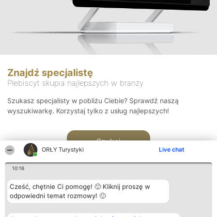
Znajdź specjalistę
Plebiscyt skupia najlepszych w branży
Szukasz specjalisty w pobliżu Ciebie? Sprawdź naszą
wyszukiwarkę. Korzystaj tylko z usług najlepszych!
Szukaj
ORŁY Turystyki
Live chat
10:16
Cześć, chętnie Ci pomogę! 🙂 Kliknij proszę w
odpowiedni temat rozmowy! 🙂
Organizator plebiscytu
Plebiscyt
Kontakt