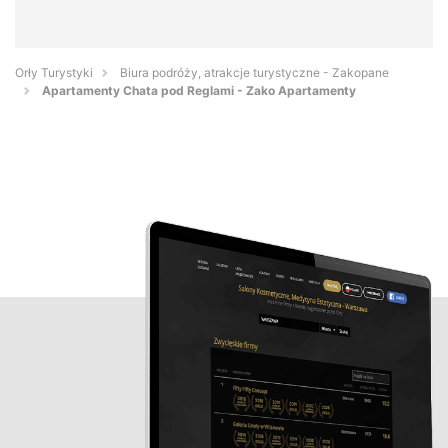
Orły Turystyki
Biura podróży, atrakcje turystyczne - Zakopane
Apartamenty Chata pod Reglami - Zako Apartamenty