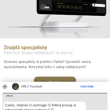
Znajdź specjalistę
Plebiscyt skupia najlepszych w branży
Szukasz specjalisty w pobliżu Ciebie? Sprawdź naszą
wyszukiwarkę. Korzystaj tylko z usług najlepszych!
Szukaj
ORŁY Turystyki
Live chat
09:05
Cześć, chętnie Ci pomogę! 🙂 Kliknij proszę w
odpowiedni temat rozmowy! 🙂