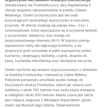
zlokalizowany we Fromborku przy ulicy Kapelańskiej 5
oferuje wygodne zakwaterowanie w pobliżu Zalewu
Wiślanego. Obiekt przeznaczony jest dla osób
poszukujących spokojnego wypoczynku w otoczeniu
przyrody. W ofercie znajdują się pokoje dwu-, trzy- i
czteroosobowe, które wyposażone są w prywatne łazienki
z prysznicami, telewizory oraz dostęp do
bezprzewodowego internetu Wi-Fi. W każdym pokoju
zapewniono rolety dla większego komfortu, a do
dyspozycji gości pozostaje w pełni wyposażony aneks
kuchenny, obejmujący lodówkę, czajnik, ekspres do
kawy, kuchenkę mikrofalową oraz niezbędne naczynia.
Obiekt wyróżnia się tarasem wypoczynkowym z widokiem
na Katedrę Fromborską i malowniczy Zalew Wiślany.
Położenie pensjonatu umożliwia szybki dostęp do
kluczowych atrakcji Fromborka, takich jak rybacki port
oddalony o około 150 metrów oraz dzika plaża dostępna
w odległości około 300 metrów. Miasto znane jest także
jako miejsce związane z Mikołajem Kopernikiem, gdzie
mieści się Muzeum jego imienia, Obserwatorium