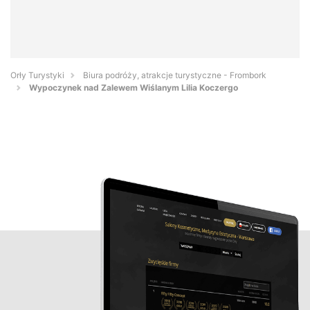
Orły Turystyki
Biura podróży, atrakcje turystyczne - Frombork
Wypoczynek nad Zalewem Wiślanym Lilia Koczergo