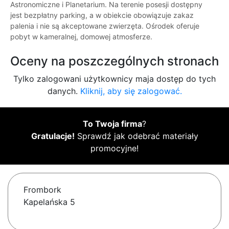
Astronomiczne i Planetarium. Na terenie posesji dostępny
jest bezpłatny parking, a w obiekcie obowiązuje zakaz
palenia i nie są akceptowane zwierzęta. Ośrodek oferuje
pobyt w kameralnej, domowej atmosferze.
Oceny na poszczególnych stronach
Tylko zalogowani użytkownicy maja dostęp do tych
danych.
Kliknij, aby się zalogować.
To Twoja firma
?
Gratulacje!
Sprawdź jak odebrać materiały
promocyjne!
Frombork
Kapelańska 5