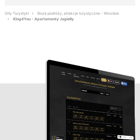
Orły Turystyki
Biura podróży, atrakcje turystyczne - Wrocław
King4You - Apartamenty Jagiełły