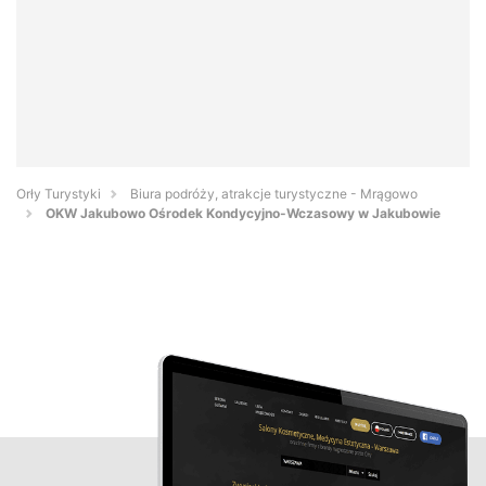
Orły Turystyki
Biura podróży, atrakcje turystyczne - Mrągowo
OKW Jakubowo Ośrodek Kondycyjno-Wczasowy w Jakubowie