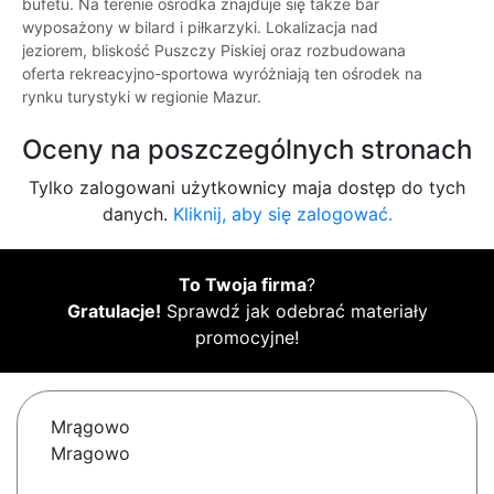
bufetu. Na terenie ośrodka znajduje się także bar
wyposażony w bilard i piłkarzyki. Lokalizacja nad
jeziorem, bliskość Puszczy Piskiej oraz rozbudowana
oferta rekreacyjno-sportowa wyróżniają ten ośrodek na
rynku turystyki w regionie Mazur.
Oceny na poszczególnych stronach
Tylko zalogowani użytkownicy maja dostęp do tych
danych.
Kliknij, aby się zalogować.
To Twoja firma
?
Gratulacje!
Sprawdź jak odebrać materiały
promocyjne!
Mrągowo
Mragowo