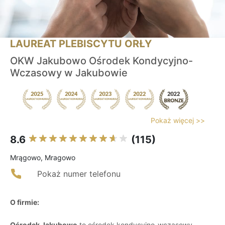
LAUREAT PLEBISCYTU ORŁY
OKW Jakubowo Ośrodek Kondycyjno-
Wczasowy w Jakubowie
Pokaż więcej >>
8.6
(115)
Mrągowo, Mragowo
Pokaż numer telefonu
O firmie:
Ośrodek Jakubowo
to ośrodek kondycyjno-wczasowy