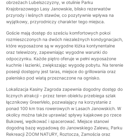
obrzeżach Lubelszczyzny, w otulinie Parku
Krajobrazowego Lasy Janowskie, blisko rezerwatów
przyrody i leśnych stawów, co pozytywnie wpływa na
wyjątkowy, przyrodniczy charakter tego miejsca.
Goście mają dostęp do sześciu komfortowych pokoi
rozmieszczonych na dwóch niezależnych kondygnacjach,
które wyposażone są w wygodne łóżka kontynentalne
oraz telewizory, zapewniając wygodne warunki do
odpoczynku. Każde piętro oferuje w pełni wyposażone
kuchnie i łazienki, zwiększając wygodę pobytu. Na terenie
posesji dostępny jest taras, miejsce do grillowania oraz
palenisko pod wiatą przeznaczone na ognisko.
Lokalizacja Kasiny Zagroda zapewnia dogodny dostęp do
licznych atrakcji – przez teren obiektu przebiega szlak
łącznikowy GreenVelo, pozwalający na korzystanie z
ponad 100 km tras rowerowych w Lasach Janowskich. W
okolicy można także uprawiać spływy kajakowe po rzece
Bukowej, wędkować i spacerować. Miejsce stanowi
dogodną bazę wypadową do Janowskiego Zalewu, Parku
Rekreacji ZOOM NATURY, Roztocza, Zamościa oraz