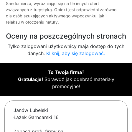
Sandomierza, wyróżniając się na tle innych ofert
związanych z turystyką. Obiekt jest odpowiedni zarówno
dla osób szukających aktywnego wypoczynku, jak i
relaksu w otoczeniu natury.
Oceny na poszczególnych stronach
Tylko zalogowani użytkownicy maja dostęp do tych
danych.
Kliknij, aby się zalogować.
To Twoja firma
?
Gratulacje!
Sprawdź jak odebrać materiały
promocyjne!
Janów Lubelski
Łążek Garncarski 16
Zobacz profil firmy na