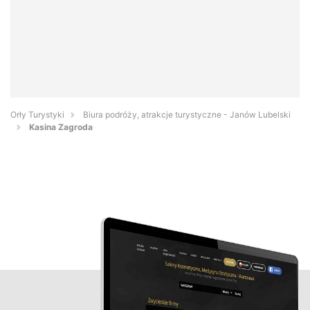
Orły Turystyki
Biura podróży, atrakcje turystyczne - Janów Lubelski
Kasina Zagroda