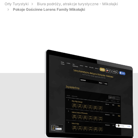
Orły Turystyki
Biura podróży, atrakcje turystyczne - Mikołajki
Pokoje Gościnne Lorens Family Mikołajki