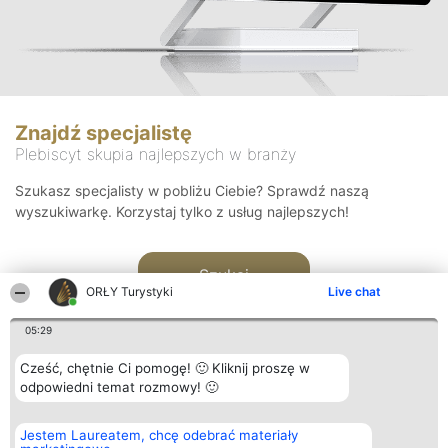
Znajdź specjalistę
Plebiscyt skupia najlepszych w branży
Szukasz specjalisty w pobliżu Ciebie? Sprawdź naszą
wyszukiwarkę. Korzystaj tylko z usług najlepszych!
Szukaj
ORŁY Turystyki
Live chat
05:29
Cześć, chętnie Ci pomogę! 🙂 Kliknij proszę w
odpowiedni temat rozmowy! 🙂
Organizator plebiscytu
Plebiscyt
Kontakt
Jestem Laureatem, chcę odebrać materiały
Bright Side Solutions sp. z o.
Laureaci
Kontakt