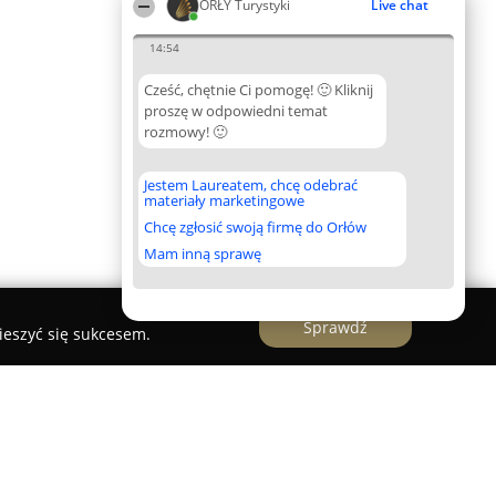
ORŁY Turystyki
Live chat
14:54
Cześć, chętnie Ci pomogę! 🙂 Kliknij
proszę w odpowiedni temat
rozmowy! 🙂
Jestem Laureatem, chcę odebrać
materiały marketingowe
Chcę zgłosić swoją firmę do Orłów
Mam inną sprawę
Sprawdź
ieszyć się sukcesem.