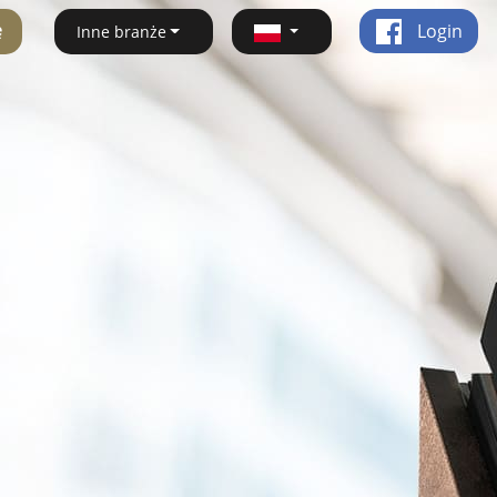
ę
Login
Inne branże