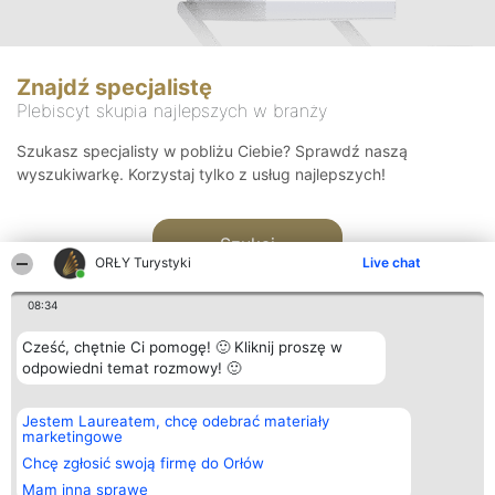
Znajdź specjalistę
Plebiscyt skupia najlepszych w branży
Szukasz specjalisty w pobliżu Ciebie? Sprawdź naszą
wyszukiwarkę. Korzystaj tylko z usług najlepszych!
Szukaj
ORŁY Turystyki
Live chat
08:34
Cześć, chętnie Ci pomogę! 🙂 Kliknij proszę w
odpowiedni temat rozmowy! 🙂
Organizator plebiscytu
Plebiscyt
Kontakt
Jestem Laureatem, chcę odebrać materiały
Bright Side Solutions sp. z o.
Laureaci
Kontakt
marketingowe
o. sp. k.
Lista
ul. Ruska 22
wszystkich
Chcę zgłosić swoją firmę do Orłów
Wrocław 50-079
Laureatów
Mam inną sprawę
KRS 0000749100 | Regon
Zasady