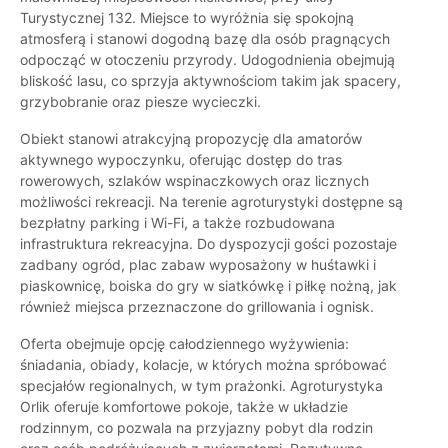
Turystycznej 132. Miejsce to wyróżnia się spokojną
atmosferą i stanowi dogodną bazę dla osób pragnących
odpocząć w otoczeniu przyrody. Udogodnienia obejmują
bliskość lasu, co sprzyja aktywnościom takim jak spacery,
grzybobranie oraz piesze wycieczki.
Obiekt stanowi atrakcyjną propozycję dla amatorów
aktywnego wypoczynku, oferując dostęp do tras
rowerowych, szlaków wspinaczkowych oraz licznych
możliwości rekreacji. Na terenie agroturystyki dostępne są
bezpłatny parking i Wi-Fi, a także rozbudowana
infrastruktura rekreacyjna. Do dyspozycji gości pozostaje
zadbany ogród, plac zabaw wyposażony w huśtawki i
piaskownicę, boiska do gry w siatkówkę i piłkę nożną, jak
również miejsca przeznaczone do grillowania i ognisk.
Oferta obejmuje opcję całodziennego wyżywienia:
śniadania, obiady, kolacje, w których można spróbować
specjałów regionalnych, w tym prażonki. Agroturystyka
Orlik oferuje komfortowe pokoje, także w układzie
rodzinnym, co pozwala na przyjazny pobyt dla rodzin