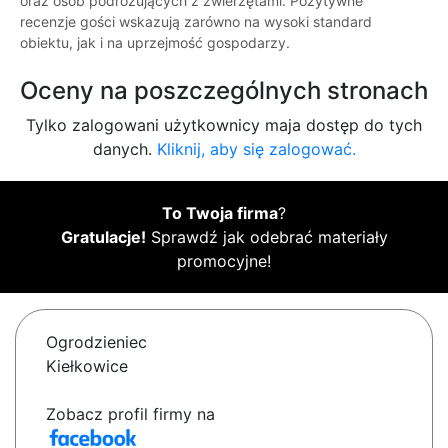
oraz osób podróżujących z zwierzętami. Pozytywne
recenzje gości wskazują zarówno na wysoki standard
obiektu, jak i na uprzejmość gospodarzy.
Oceny na poszczególnych stronach
Tylko zalogowani użytkownicy maja dostęp do tych
danych.
Kliknij, aby się zalogować.
To Twoja firma
?
Gratulacje!
Sprawdź jak odebrać materiały
promocyjne!
Ogrodzieniec
Kiełkowice
Zobacz profil firmy na