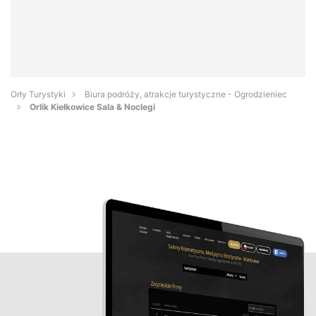
Orły Turystyki
Biura podróży, atrakcje turystyczne - Ogrodzieniec
Orlik Kiełkowice Sala & Noclegi