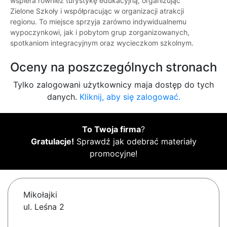
wspiera również turystykę edukacyjną, organizując
Zielone Szkoły i współpracując w organizacji atrakcji
regionu. To miejsce sprzyja zarówno indywidualnemu
wypoczynkowi, jak i pobytom grup zorganizowanych,
spotkaniom integracyjnym oraz wycieczkom szkolnym.
Oceny na poszczególnych stronach
Tylko zalogowani użytkownicy maja dostęp do tych
danych.
Kliknij, aby się zalogować.
To Twoja firma
?
Gratulacje!
Sprawdź jak odebrać materiały
promocyjne!
Mikołajki
ul. Leśna 2