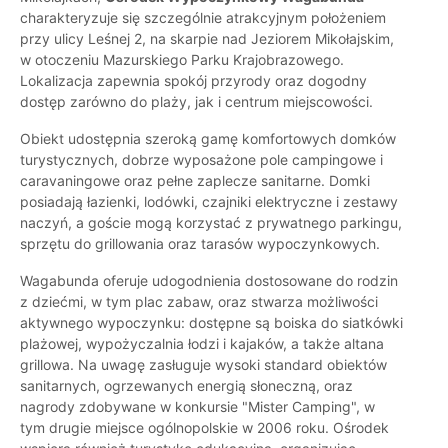
charakteryzuje się szczególnie atrakcyjnym położeniem
przy ulicy Leśnej 2, na skarpie nad Jeziorem Mikołajskim,
w otoczeniu Mazurskiego Parku Krajobrazowego.
Lokalizacja zapewnia spokój przyrody oraz dogodny
dostęp zarówno do plaży, jak i centrum miejscowości.
Obiekt udostępnia szeroką gamę komfortowych domków
turystycznych, dobrze wyposażone pole campingowe i
caravaningowe oraz pełne zaplecze sanitarne. Domki
posiadają łazienki, lodówki, czajniki elektryczne i zestawy
naczyń, a goście mogą korzystać z prywatnego parkingu,
sprzętu do grillowania oraz tarasów wypoczynkowych.
Wagabunda oferuje udogodnienia dostosowane do rodzin
z dziećmi, w tym plac zabaw, oraz stwarza możliwości
aktywnego wypoczynku: dostępne są boiska do siatkówki
plażowej, wypożyczalnia łodzi i kajaków, a także altana
grillowa. Na uwagę zasługuje wysoki standard obiektów
sanitarnych, ogrzewanych energią słoneczną, oraz
nagrody zdobywane w konkursie "Mister Camping", w
tym drugie miejsce ogólnopolskie w 2006 roku. Ośrodek