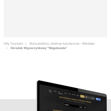
Orły Turystyki
Biura podróży, atrakcje turystyczne - Mikołajki
Ośrodek Wypoczynkowy "Wagabunda"