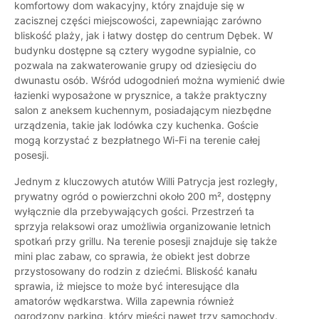
komfortowy dom wakacyjny, który znajduje się w
zacisznej części miejscowości, zapewniając zarówno
bliskość plaży, jak i łatwy dostęp do centrum Dębek. W
budynku dostępne są cztery wygodne sypialnie, co
pozwala na zakwaterowanie grupy od dziesięciu do
dwunastu osób. Wśród udogodnień można wymienić dwie
łazienki wyposażone w prysznice, a także praktyczny
salon z aneksem kuchennym, posiadającym niezbędne
urządzenia, takie jak lodówka czy kuchenka. Goście
mogą korzystać z bezpłatnego Wi-Fi na terenie całej
posesji.
Jednym z kluczowych atutów Willi Patrycja jest rozległy,
prywatny ogród o powierzchni około 200 m², dostępny
wyłącznie dla przebywających gości. Przestrzeń ta
sprzyja relaksowi oraz umożliwia organizowanie letnich
spotkań przy grillu. Na terenie posesji znajduje się także
mini plac zabaw, co sprawia, że obiekt jest dobrze
przystosowany do rodzin z dziećmi. Bliskość kanału
sprawia, iż miejsce to może być interesujące dla
amatorów wędkarstwa. Willa zapewnia również
ogrodzony parking, który mieści nawet trzy samochody.