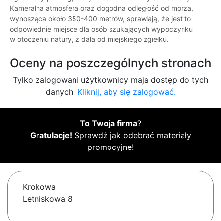
Kameralna atmosfera oraz dogodna odległość od morza,
wynosząca około 350-400 metrów, sprawiają, że jest to
odpowiednie miejsce dla osób szukających wypoczynku
w otoczeniu natury, z dala od miejskiego zgiełku.
Oceny na poszczególnych stronach
Tylko zalogowani użytkownicy maja dostęp do tych
danych.
Kliknij, aby się zalogować.
To Twoja firma
?
Gratulacje!
Sprawdź jak odebrać materiały
promocyjne!
Krokowa
Letniskowa 8