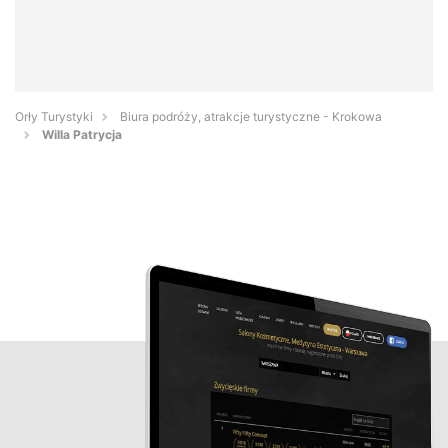
Orły Turystyki
Biura podróży, atrakcje turystyczne - Krokowa
Willa Patrycja