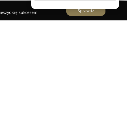
Sprawdź
ieszyć się sukcesem.
jest w malowniczym Supraślu przy ulicy Nowy
 Knyszyńskiej. Jest to całoroczny, drewniany dom
ug oraz szczególną uwagę poświęconą detalom.
e znajduje się ona blisko lasu, w pobliżu zalewu
nie zapewnia łatwy dostęp do centrum
stością, schludnością oraz estetycznym
 komfort pobytu. Goście mają do dyspozycji
azienkami, sprzyjające prywatności oraz