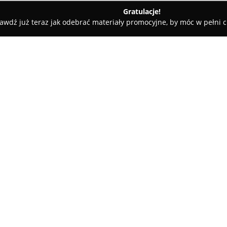
Gratulacje!
awdź już teraz jak odebrać materiały promocyjne, by móc w pełni c
e - Supraśl
Pokoje Petra Supraśl
O firmie:
Obiekt
Petra Pokoje
położony 
Świat 10, na obrzeżach Puszczy
oferujący wysoki standard usł
Lokalizacja placówki sprawia, ż
Pokaż więcej >>
na rzece Supraśl, a jednocześ
miejscowości.
Wnętrza charakteryzują się czy
wystrojem, co przekłada się na
wygodne pokoje z prywatnymi ł