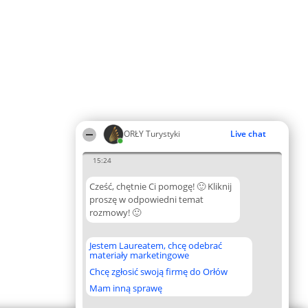
ORŁY Turystyki
Live chat
15:24
Cześć, chętnie Ci pomogę! 🙂 Kliknij
proszę w odpowiedni temat
rozmowy! 🙂
Jestem Laureatem, chcę odebrać
materiały marketingowe
Chcę zgłosić swoją firmę do Orłów
Mam inną sprawę