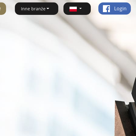
ę
Login
Inne branże