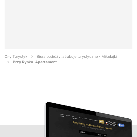
Orły Turystyki
Biura podróży, atrakcje turystyczne - Mikołajki
Przy Rynku. Apartament