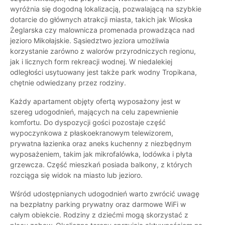
wyróżnia się dogodną lokalizacją, pozwalającą na szybkie
dotarcie do głównych atrakcji miasta, takich jak Wioska
Żeglarska czy malownicza promenada prowadząca nad
jezioro Mikołajskie. Sąsiedztwo jeziora umożliwia
korzystanie zarówno z walorów przyrodniczych regionu,
jak i licznych form rekreacji wodnej. W niedalekiej
odległości usytuowany jest także park wodny Tropikana,
chętnie odwiedzany przez rodziny.
Każdy apartament objęty ofertą wyposażony jest w
szereg udogodnień, mających na celu zapewnienie
komfortu. Do dyspozycji gości pozostaje część
wypoczynkowa z płaskoekranowym telewizorem,
prywatna łazienka oraz aneks kuchenny z niezbędnym
wyposażeniem, takim jak mikrofalówka, lodówka i płyta
grzewcza. Część mieszkań posiada balkony, z których
rozciąga się widok na miasto lub jezioro.
Wśród udostępnianych udogodnień warto zwrócić uwagę
na bezpłatny parking prywatny oraz darmowe WiFi w
całym obiekcie. Rodziny z dziećmi mogą skorzystać z