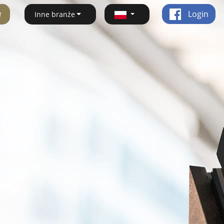
ę
Login
Inne branże