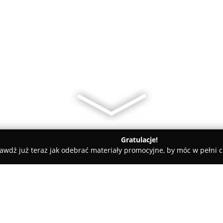
Gratulacje!
awdź już teraz jak odebrać materiały promocyjne, by móc w pełni c
e - Pasłęk
Pasłęk