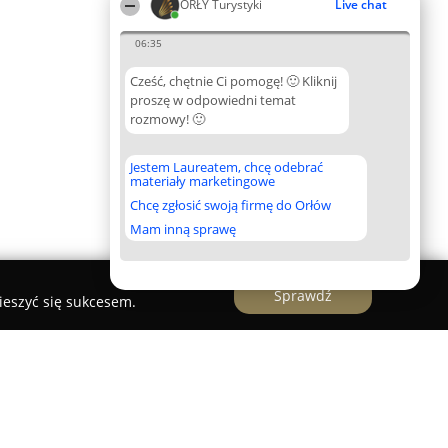
ORŁY Turystyki
Live chat
06:35
Cześć, chętnie Ci pomogę! 🙂 Kliknij
proszę w odpowiedni temat
rozmowy! 🙂
Jestem Laureatem, chcę odebrać
materiały marketingowe
Chcę zgłosić swoją firmę do Orłów
Mam inną sprawę
Sprawdź
ieszyć się sukcesem.