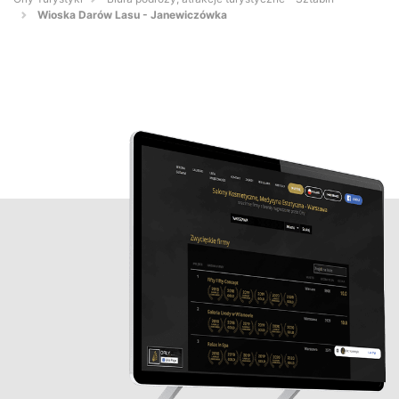
Wioska Darów Lasu - Janewiczówka