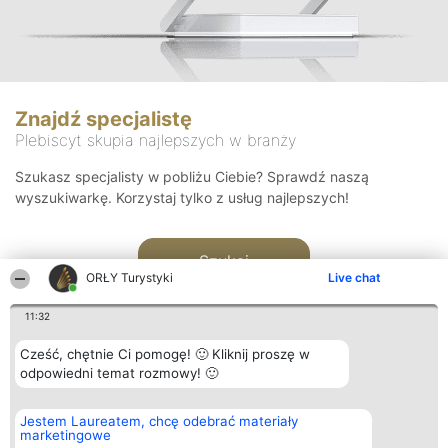
Znajdź specjalistę
Plebiscyt skupia najlepszych w branży
Szukasz specjalisty w pobliżu Ciebie? Sprawdź naszą
wyszukiwarkę. Korzystaj tylko z usług najlepszych!
Szukaj
ORŁY Turystyki
Live chat
11:32
Cześć, chętnie Ci pomogę! 🙂 Kliknij proszę w
odpowiedni temat rozmowy! 🙂
Organizator plebiscytu
Plebiscyt
Kontakt
Jestem Laureatem, chcę odebrać materiały
Bright Side Solutions sp. z o.
Laureaci
Kontakt
marketingowe
o. sp. k.
Lista