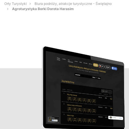
Orły Turystyki
Biura podróży, atrakcje turystyczne - Świętajno
Agroturystyka Borki Dorota Harasim