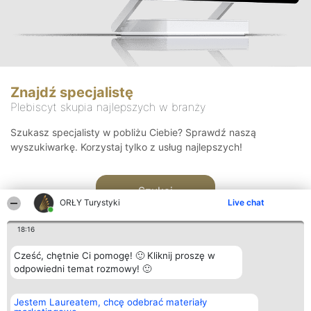
Znajdź specjalistę
Plebiscyt skupia najlepszych w branży
Szukasz specjalisty w pobliżu Ciebie? Sprawdź naszą
wyszukiwarkę. Korzystaj tylko z usług najlepszych!
Szukaj
ORŁY Turystyki
Live chat
18:16
Cześć, chętnie Ci pomogę! 🙂 Kliknij proszę w
odpowiedni temat rozmowy! 🙂
Organizator plebiscytu
Plebiscyt
Kontakt
Jestem Laureatem, chcę odebrać materiały
Bright Side Solutions sp. z o.
Laureaci
Kontakt