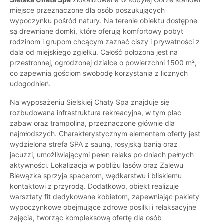
miejsce przeznaczone dla osób poszukujących
wypoczynku pośród natury. Na terenie obiektu dostępne
są drewniane domki, które oferują komfortowy pobyt
rodzinom i grupom chcącym zaznać ciszy i prywatności z
dala od miejskiego zgiełku. Całość położona jest na
przestronnej, ogrodzonej działce o powierzchni 1500 m²,
co zapewnia gościom swobodę korzystania z licznych
udogodnień.
Na wyposażeniu Sielskiej Chaty Spa znajduje się
rozbudowana infrastruktura rekreacyjna, w tym plac
zabaw oraz trampolina, przeznaczone głównie dla
najmłodszych. Charakterystycznym elementem oferty jest
wydzielona strefa SPA z sauną, rosyjską banią oraz
jacuzzi, umożliwiającymi pełen relaks po dniach pełnych
aktywności. Lokalizacja w pobliżu lasów oraz Zalewu
Blewązka sprzyja spacerom, wędkarstwu i bliskiemu
kontaktowi z przyrodą. Dodatkowo, obiekt realizuje
warsztaty fit dedykowane kobietom, zapewniając pakiety
wypoczynkowe obejmujące zdrowe posiłki i relaksacyjne
zajęcia, tworząc kompleksową ofertę dla osób