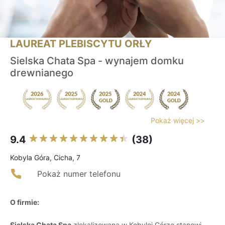
LAUREAT PLEBISCYTU ORŁY
Sielska Chata Spa - wynajem domku
drewnianego
Pokaż więcej >>
9.4
(38)
Kobyla Góra, Cicha, 7
Pokaż numer telefonu
O firmie:
Sielska Chata Spa
zlokalizowana w Kobylej Górze stanowi