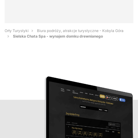
Orły Turystyki
Biura podróży, atrakcje turystyczne - Kobyla Góra
Sielska Chata Spa - wynajem domku drewnianego