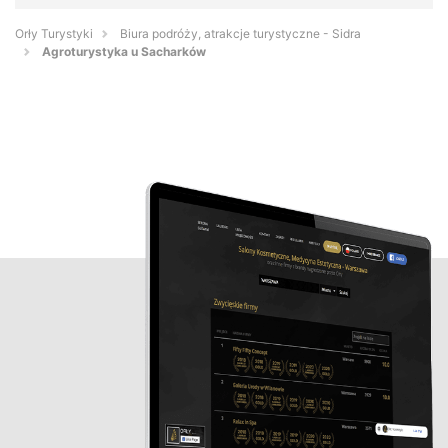
Orły Turystyki
Biura podróży, atrakcje turystyczne - Sidra
Agroturystyka u Sacharków