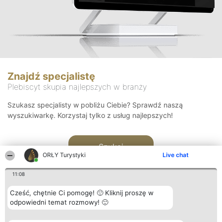
Znajdź specjalistę
Plebiscyt skupia najlepszych w branży
Szukasz specjalisty w pobliżu Ciebie? Sprawdź naszą
wyszukiwarkę. Korzystaj tylko z usług najlepszych!
Szukaj
ORŁY Turystyki
Live chat
11:08
Cześć, chętnie Ci pomogę! 🙂 Kliknij proszę w
odpowiedni temat rozmowy! 🙂
Organizator plebiscytu
Plebiscyt
Kontakt