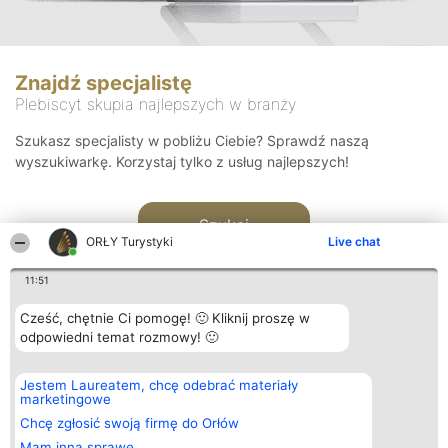
Znajdź specjalistę
Plebiscyt skupia najlepszych w branży
Szukasz specjalisty w pobliżu Ciebie? Sprawdź naszą
wyszukiwarkę. Korzystaj tylko z usług najlepszych!
Szukaj
ORŁY Turystyki
Live chat
11:51
Cześć, chętnie Ci pomogę! 🙂 Kliknij proszę w
odpowiedni temat rozmowy! 🙂
Organizator plebiscytu
Plebiscyt
Kontakt
Jestem Laureatem, chcę odebrać materiały
Bright Side Solutions sp. z o.
Laureaci
Kontakt
marketingowe
o. sp. k.
Lista
ul. Ruska 22
wszystkich
Chcę zgłosić swoją firmę do Orłów
Wrocław 50-079
Laureatów
Mam inną sprawę
KRS 0000749100 | Regon
Zasady