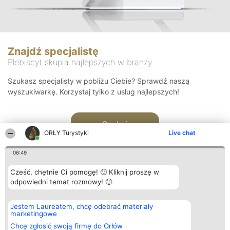
Znajdź specjalistę
Plebiscyt skupia najlepszych w branży
Szukasz specjalisty w pobliżu Ciebie? Sprawdź naszą
wyszukiwarkę. Korzystaj tylko z usług najlepszych!
Szukaj
ORŁY Turystyki
Live chat
06:49
Cześć, chętnie Ci pomogę! 🙂 Kliknij proszę w
odpowiedni temat rozmowy! 🙂
Organizator plebiscytu
Plebiscyt
Kontakt
Jestem Laureatem, chcę odebrać materiały
Bright Side Solutions sp. z o.
Laureaci
Kontakt
marketingowe
o. sp. k.
Lista
ul. Ruska 22
wszystkich
Chcę zgłosić swoją firmę do Orłów