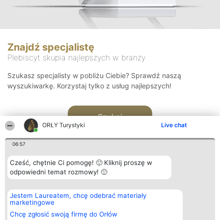
Znajdź specjalistę
Plebiscyt skupia najlepszych w branży
Szukasz specjalisty w pobliżu Ciebie? Sprawdź naszą
wyszukiwarkę. Korzystaj tylko z usług najlepszych!
Szukaj
ORŁY Turystyki
Live chat
06:57
Cześć, chętnie Ci pomogę! 🙂 Kliknij proszę w
odpowiedni temat rozmowy! 🙂
Organizator plebiscytu
Plebiscyt
Kontakt
Jestem Laureatem, chcę odebrać materiały
Bright Side Solutions sp. z o.
Laureaci
Kontakt
marketingowe
o. sp. k.
Lista
ul. Ruska 22
wszystkich
Chcę zgłosić swoją firmę do Orłów
Wrocław 50-079
Laureatów