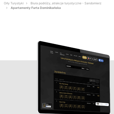
Orły Turystyki
Biura podróży, atrakcje turystyczne - Sandomierz
Apartamenty Furta Dominikańska