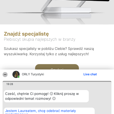
Znajdź specjalistę
Plebiscyt skupia najlepszych w branży
Szukasz specjalisty w pobliżu Ciebie? Sprawdź naszą
wyszukiwarkę. Korzystaj tylko z usług najlepszych!
Szukaj
ORŁY Turystyki
Live chat
19:28
Cześć, chętnie Ci pomogę! 🙂 Kliknij proszę w
odpowiedni temat rozmowy! 🙂
Organizator plebiscytu
Plebiscyt
Kontakt
Jestem Laureatem, chcę odebrać materiały
Bright Side Solutions sp. z o.
Laureaci
Kontakt