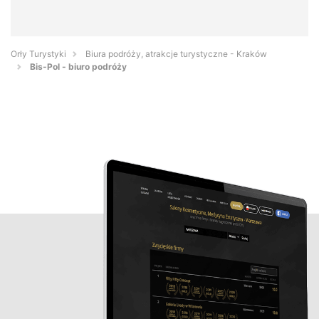
Orły Turystyki
Biura podróży, atrakcje turystyczne - Kraków
Bis-Pol - biuro podróży