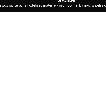
Gratulacje!
awdź już teraz jak odebrać materiały promocyjne, by móc w pełni c
e - Elbląg
Kolad Travel
O firmie:
Kolad Travel
to kameralne biur
konkurencji wyróżnia się auto
niezwykłych wyjazdów. Firma s
podróżniczych, które wychodzą
Pokaż więcej >>
klientom na gromadzenie aute
jest inspirowanie do odkrywani
Zamiast przygotowywać gotowe 
indywidualnych oczekiwań i ma
nawiązywanie relacji z klientam
wysoką jakość na każdym etapie