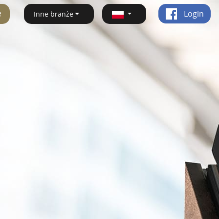
ę
Login
Inne branże