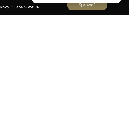
Sprawdź
ieszyć się sukcesem.
o podróży pochodzące z Elbląga, które na tle
rskim podejściem do przygotowywania
kupia się na kreowaniu unikalnych doświadczeń
 poza typowe, katalogowe propozycje, pozwalając
ntycznych wspomnień. Priorytetem Kolad Travel
a podróży pełnych charakteru i duszy.
scenariusze, firma dostosowuje oferty do
rzeń, zwracając szczególną uwagę na
i i obsługę lokalnej społeczności. Dba także o
 realizacji wyjazdu, stawiając bezpieczeństwo i