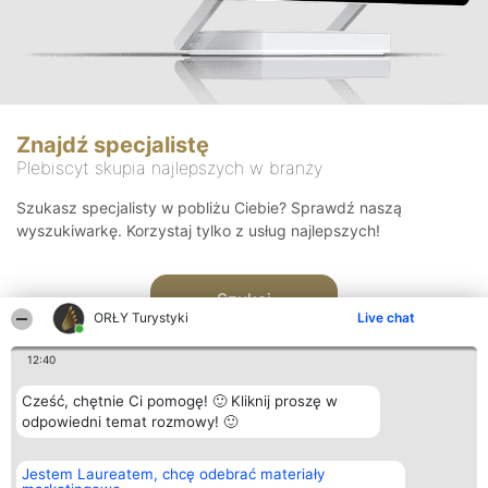
Znajdź specjalistę
Plebiscyt skupia najlepszych w branży
Szukasz specjalisty w pobliżu Ciebie? Sprawdź naszą
wyszukiwarkę. Korzystaj tylko z usług najlepszych!
Szukaj
ORŁY Turystyki
Live chat
12:40
Cześć, chętnie Ci pomogę! 🙂 Kliknij proszę w
odpowiedni temat rozmowy! 🙂
Organizator plebiscytu
Plebiscyt
Kontakt
Jestem Laureatem, chcę odebrać materiały
Bright Side Solutions sp. z o.
Laureaci
Kontakt