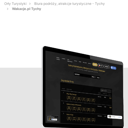
Orły Turystyki
Biura podróży, atrakcje turystyczne - Tychy
Wakacje.pl Tychy