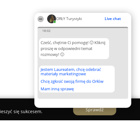
ORŁY Turystyki
Live chat
18:02
Cześć, chętnie Ci pomogę! 🙂 Kliknij
proszę w odpowiedni temat
rozmowy! 🙂
Jestem Laureatem, chcę odebrać
materiały marketingowe
Chcę zgłosić swoją firmę do Orłów
Mam inną sprawę
Sprawdź
ieszyć się sukcesem.
 z widokiem na góry Wypoczynek Wczasy