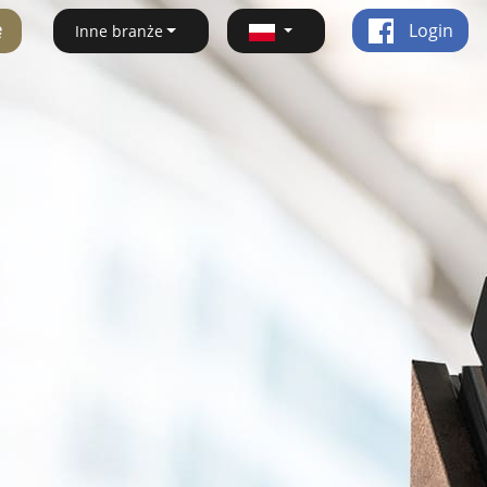
ę
Login
Inne branże