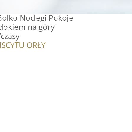
olko Noclegi Pokoje
idokiem na góry
czasy
ISCYTU ORŁY