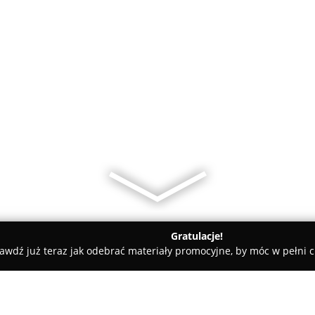
Gratulacje!
awdź już teraz jak odebrać materiały promocyjne, by móc w pełni c
ne - Głuchołazy
Giemzikówka Bolko Noclegi Pokoje Pensjonat