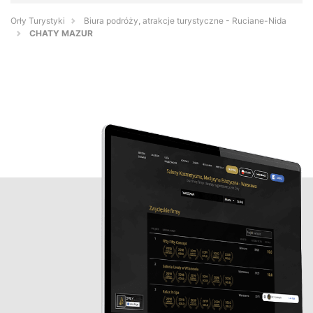
Orły Turystyki
Biura podróży, atrakcje turystyczne - Ruciane-Nida
CHATY MAZUR