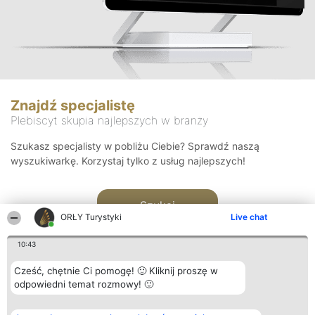
Znajdź specjalistę
Plebiscyt skupia najlepszych w branży
Szukasz specjalisty w pobliżu Ciebie? Sprawdź naszą
wyszukiwarkę. Korzystaj tylko z usług najlepszych!
Szukaj
ORŁY Turystyki
Live chat
10:43
Cześć, chętnie Ci pomogę! 🙂 Kliknij proszę w
odpowiedni temat rozmowy! 🙂
Organizator plebiscytu
Plebiscyt
Kontakt