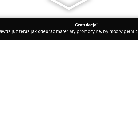
Gratulacje!
awdź już teraz jak odebrać materiały promocyjne, by móc w pełni c
zne - Mrągowo
Pensjonat Christel
O firmie:
Pensjonat Christel
położony jes
kameralnym charakterem i oto
przyrody. Obiekt dysponuje po
których jeden został specjalni
Pokaż więcej >>
niepełnosprawnościami. Lokacj
oddalonego o 500 metrów oraz j
atrakcyjnym miejscem dla entu