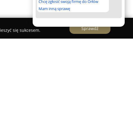
Chcę zgłosić swoją firmę do Orłów
Mam inną sprawę
Sprawdź
ieszyć się sukcesem.
t w mazurskiej wsi Sądry, wyróżniając się
czeniem sprzyjającym wypoczynkowi wśród
kojami jedno- i dwuosobowymi z łazienkami, z
e przystosowany dla osób z
a pensjonatu zapewnia dostęp do lasu
eziora w odległości 1600 metrów, co czyni go
zjastów spacerów, grzybobrania i wycieczek