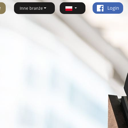
ę
Login
Inne branże