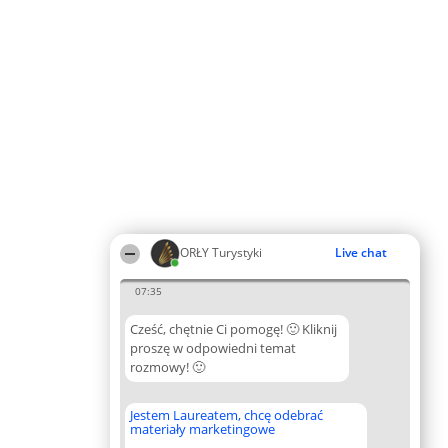
ORŁY Turystyki
Live chat
07:35
Cześć, chętnie Ci pomogę! 🙂 Kliknij
proszę w odpowiedni temat
rozmowy! 🙂
Jestem Laureatem, chcę odebrać
materiały marketingowe