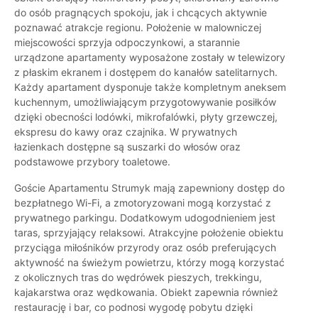
do osób pragnących spokoju, jak i chcących aktywnie
poznawać atrakcje regionu. Położenie w malowniczej
miejscowości sprzyja odpoczynkowi, a starannie
urządzone apartamenty wyposażone zostały w telewizory
z płaskim ekranem i dostępem do kanałów satelitarnych.
Każdy apartament dysponuje także kompletnym aneksem
kuchennym, umożliwiającym przygotowywanie posiłków
dzięki obecności lodówki, mikrofalówki, płyty grzewczej,
ekspresu do kawy oraz czajnika. W prywatnych
łazienkach dostępne są suszarki do włosów oraz
podstawowe przybory toaletowe.
Goście Apartamentu Strumyk mają zapewniony dostęp do
bezpłatnego Wi-Fi, a zmotoryzowani mogą korzystać z
prywatnego parkingu. Dodatkowym udogodnieniem jest
taras, sprzyjający relaksowi. Atrakcyjne położenie obiektu
przyciąga miłośników przyrody oraz osób preferujących
aktywność na świeżym powietrzu, którzy mogą korzystać
z okolicznych tras do wędrówek pieszych, trekkingu,
kajakarstwa oraz wędkowania. Obiekt zapewnia również
restaurację i bar, co podnosi wygodę pobytu dzięki