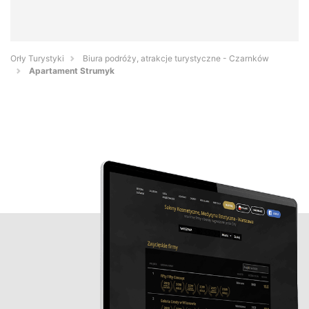
Orły Turystyki
Biura podróży, atrakcje turystyczne - Czarnków
Apartament Strumyk