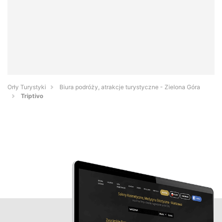
Orły Turystyki
Biura podróży, atrakcje turystyczne - Zielona Góra
Triptivo