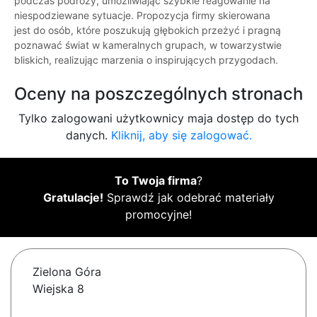
podczas podróży, umożliwiając szybkie reagowanie na
niespodziewane sytuacje. Propozycja firmy skierowana
jest do osób, które poszukują głębokich przeżyć i pragną
poznawać świat w kameralnych grupach, w towarzystwie
bliskich, realizując marzenia o inspirujących przygodach.
Oceny na poszczególnych stronach
Tylko zalogowani użytkownicy maja dostęp do tych
danych.
Kliknij, aby się zalogować.
To Twoja firma
?
Gratulacje!
Sprawdź jak odebrać materiały
promocyjne!
Zielona Góra
Wiejska 8