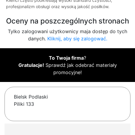
Klienci często podkreślają wysoki standard czystości,
profesjonalizm obsługi oraz wysoką jakość posiłków.
Oceny na poszczególnych stronach
Tylko zalogowani użytkownicy maja dostęp do tych
danych.
Kliknij, aby się zalogować.
To Twoja firma
?
Gratulacje!
Sprawdź jak odebrać materiały
promocyjne!
Bielsk Podlaski
Piliki 133