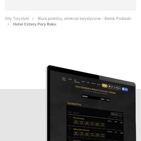
Orły Turystyki
Biura podróży, atrakcje turystyczne - Bielsk Podlaski
Hotel Cztery Pory Roku