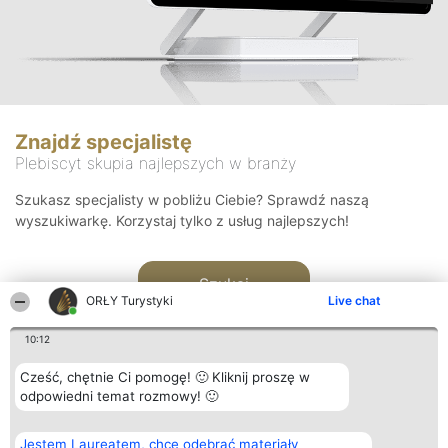
Znajdź specjalistę
Plebiscyt skupia najlepszych w branży
Szukasz specjalisty w pobliżu Ciebie? Sprawdź naszą
wyszukiwarkę. Korzystaj tylko z usług najlepszych!
Szukaj
ORŁY Turystyki
Live chat
10:12
Cześć, chętnie Ci pomogę! 🙂 Kliknij proszę w
odpowiedni temat rozmowy! 🙂
Organizator plebiscytu
Plebiscyt
Kontakt
Jestem Laureatem, chcę odebrać materiały
Bright Side Solutions sp. z o.
Laureaci
Kontakt