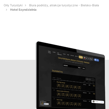
Orły Turystyki
Biura podróży, atrakcje turystyczne - Bielsko-Biała
Hotel Szyndzielnia