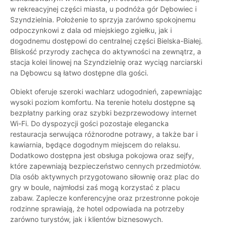
w rekreacyjnej części miasta, u podnóża gór Dębowiec i
Szyndzielnia. Położenie to sprzyja zarówno spokojnemu
odpoczynkowi z dala od miejskiego zgiełku, jak i
dogodnemu dostępowi do centralnej części Bielska-Białej.
Bliskość przyrody zachęca do aktywności na zewnątrz, a
stacja kolei linowej na Szyndzielnię oraz wyciąg narciarski
na Dębowcu są łatwo dostępne dla gości.
Obiekt oferuje szeroki wachlarz udogodnień, zapewniając
wysoki poziom komfortu. Na terenie hotelu dostępne są
bezpłatny parking oraz szybki bezprzewodowy internet
Wi-Fi. Do dyspozycji gości pozostaje elegancka
restauracja serwująca różnorodne potrawy, a także bar i
kawiarnia, będące dogodnym miejscem do relaksu.
Dodatkowo dostępna jest obsługa pokojowa oraz sejfy,
które zapewniają bezpieczeństwo cennych przedmiotów.
Dla osób aktywnych przygotowano siłownię oraz plac do
gry w boule, najmłodsi zaś mogą korzystać z placu
zabaw. Zaplecze konferencyjne oraz przestronne pokoje
rodzinne sprawiają, że hotel odpowiada na potrzeby
zarówno turystów, jak i klientów biznesowych.