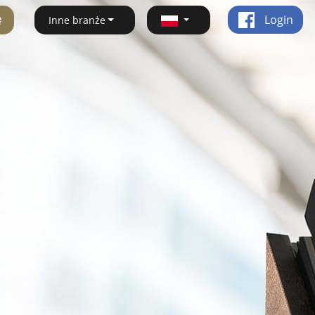
ę
Login
Inne branże