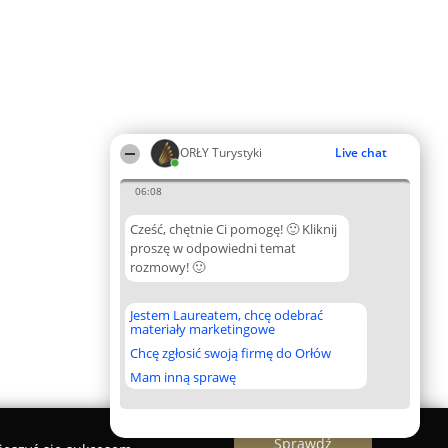
ORŁY Turystyki
Live chat
06:08
Cześć, chętnie Ci pomogę! 🙂 Kliknij
proszę w odpowiedni temat
rozmowy! 🙂
Jestem Laureatem, chcę odebrać
materiały marketingowe
Chcę zgłosić swoją firmę do Orłów
Mam inną sprawę
Sprawdź